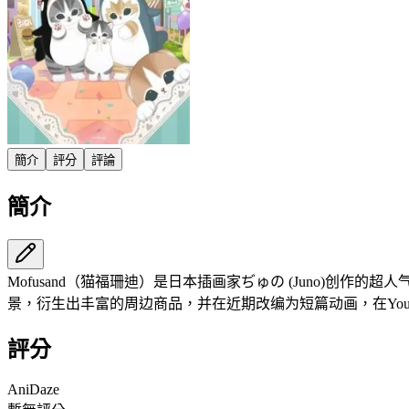
簡介
評分
評論
簡介
Mofusand（猫福珊迪）是日本插画家ぢゅの (Juno)
景，衍生出丰富的周边商品，并在近期改编为短篇动画，在YouT
評分
AniDaze