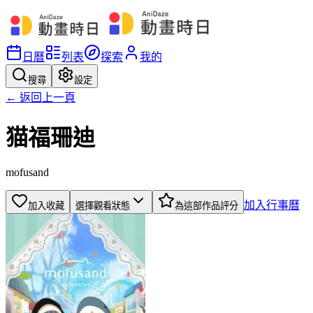
日曆
列表
探索
我的
搜尋
設定
← 返回上一頁
猫福珊迪
mofusand
加入行事曆
加入收藏
選擇觀看狀態
為這部作品評分