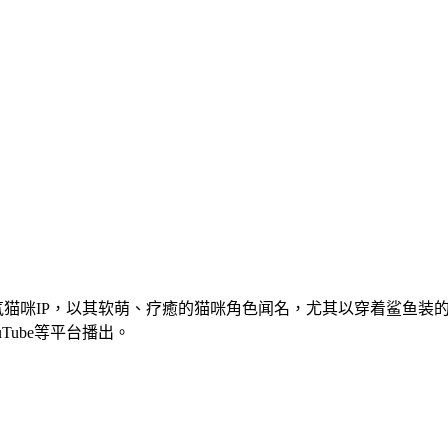
创作的超人气猫咪IP，以其软萌、疗癒的猫咪角色闻名，尤其以穿着
ube等平台播出。