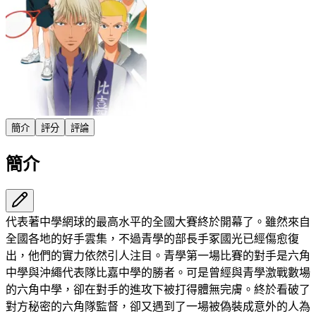
簡介
評分
評論
簡介
代表著中學網球的最高水平的全國大賽終於開幕了。雖然來自
全國各地的好手雲集，不過青學的部長手冢國光已經傷愈復
出，他們的實力依然引人注目。青學第一場比賽的對手是六角
中學與沖繩代表隊比嘉中學的勝者。可是曾經與青學激戰數場
的六角中學，卻在對手的進攻下被打得體無完膚。終於看破了
對方秘密的六角隊監督，卻又遇到了一場被偽裝成意外的人為