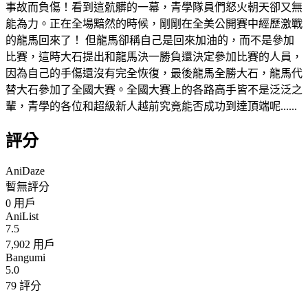
事故而負傷！看到這骯髒的一幕，青學隊員們怒火朝天卻又無
能為力。正在全場黯然的時候，剛剛在全美公開賽中經歷激戰
的龍馬回來了！ 但龍馬卻稱自己是回來加油的，而不是參加
比賽，這時大石提出和龍馬決一勝負還決定參加比賽的人員，
因為自己的手傷還沒有完全恢復，最後龍馬全勝大石，龍馬代
替大石參加了全國大賽。全國大賽上的各路高手皆不是泛泛之
輩，青學的各位和超級新人越前究竟能否成功到達頂端呢......
評分
AniDaze
暫無評分
0
用戶
AniList
7.5
7,902 用戶
Bangumi
5.0
79 評分