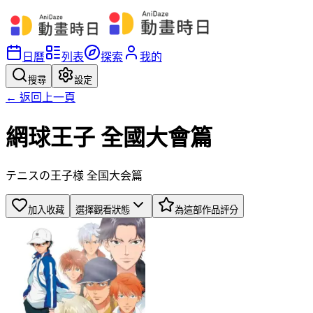
日曆
列表
探索
我的
搜尋
設定
← 返回上一頁
網球王子 全國大會篇
テニスの王子様 全国大会篇
加入收藏
選擇觀看狀態
為這部作品評分