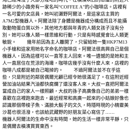
跡稀少的小路旁有一家名叫“COFFEE A”的小咖啡店。店裡有
一名可愛的女店員，她叫初瀨野阿爾法，是這家店主買的
A7M2型機器人。阿爾法除了身體是機器成分構成而且不能攝
取動物蛋白質以外，其他地方都與年青的人類女孩子沒有分
別。她可以像人類一樣思維和行動，只是有時感覺會比人類更
敏銳。 幾年前因為主人離開了，只留給她一隻HKP7M13
小手槍和這家用她名字命名的咖啡店。阿爾法很高興自己是個
機器人，因為這樣可以一直等主人回來。唯一遺憾的是她和主
人一直居住在荒涼的海邊，咖啡店幾乎沒有什麼人來，店裡的
咖啡八成都是被自己喝掉的。 不過阿爾法並不在乎這
些，只是附近的鄰居偶爾光顧已經令她很滿足了。在這附近經
營加油站結果汽油都快腐爛了還沒客人來。大叔一直把阿爾法
當成自己的家人一樣照顧，大叔的孫子高廣像自己的弟弟一樣
喜歡在店裡跑來跑去，最近經常和高廣一起來的小姑娘好像也
認識那個帶梭子魚、滿臉大鬍子的文久，時隱時現的小精靈美
沙葛也很活潑，也該給武藏野的好朋友菜心寫信了……
機器人阿爾法的生命中沒有時間，她的生活一樣非常平靜，只
是偶爾去橫濱買買東西。