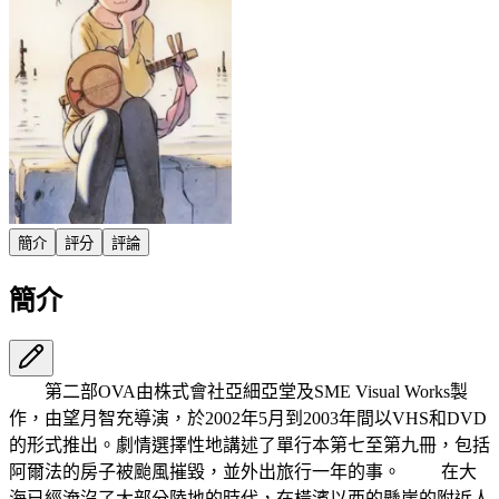
簡介
評分
評論
簡介
第二部OVA由株式會社亞細亞堂及SME Visual Works製
作，由望月智充導演，於2002年5月到2003年間以VHS和DVD
的形式推出。劇情選擇性地講述了單行本第七至第九冊，包括
阿爾法的房子被颱風摧毀，並外出旅行一年的事。 在大
海已經淹沒了大部分陸地的時代，在橫濱以西的懸崖的附近人