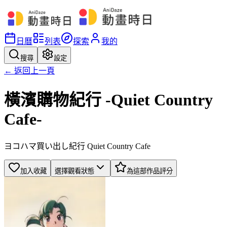
日曆
列表
探索
我的
搜尋
設定
← 返回上一頁
橫濱購物紀行 -Quiet Country
Cafe-
ヨコハマ買い出し紀行 Quiet Country Cafe
加入收藏
選擇觀看狀態
為這部作品評分