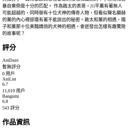
暴自棄倒是十分的匹配。 作為啟太的表哥，川平薫有著無人
可能超越的，同時御有十位犬神的傳奇人物，但看似聲名顯赫
的薰的內心裡卻還有著不能說出的秘密。啟太和薰的相遇，陽
子和薰那十位美豔嬌俏的犬神的相遇，會迸發出怎樣有趣驚險
的故事呢？
評分
AniDaze
暫無評分
0
用戶
AniList
6.7
11,019 用戶
Bangumi
6.8
543 評分
作品資訊