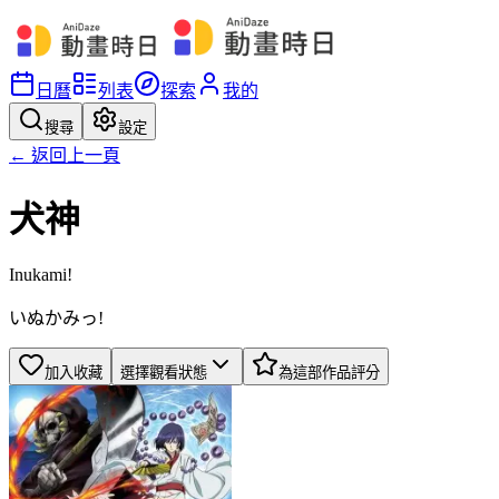
日曆
列表
探索
我的
搜尋
設定
← 返回上一頁
犬神
Inukami!
いぬかみっ!
加入收藏
選擇觀看狀態
為這部作品評分