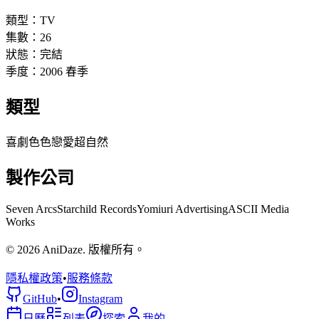
類型：
TV
集數：
26
狀態：
完結
季度：
2006
春季
類型
喜劇
色色
戀愛
超自然
製作公司
Seven Arcs
Starchild Records
Yomiuri Advertising
ASCII Media
Works
© 2026 AniDaze. 版權所有。
隱私權政策
•
服務條款
GitHub
•
Instagram
日曆
列表
探索
我的