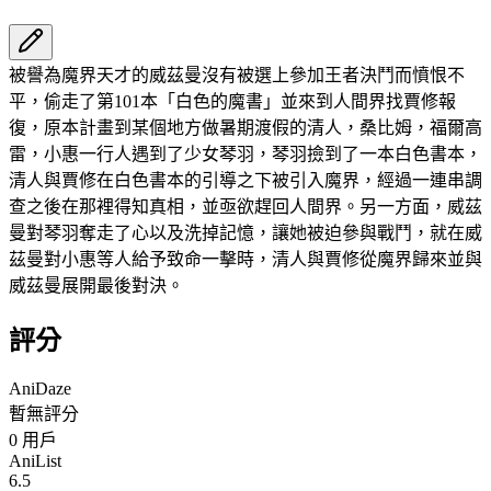
被譽為魔界天才的威茲曼沒有被選上參加王者決鬥而憤恨不
平，偷走了第101本「白色的魔書」並來到人間界找賈修報
復，原本計畫到某個地方做暑期渡假的清人，桑比姆，福爾高
雷，小惠一行人遇到了少女琴羽，琴羽撿到了一本白色書本，
清人與賈修在白色書本的引導之下被引入魔界，經過一連串調
查之後在那裡得知真相，並亟欲趕回人間界。另一方面，威茲
曼對琴羽奪走了心以及洗掉記憶，讓她被迫參與戰鬥，就在威
茲曼對小惠等人給予致命一擊時，清人與賈修從魔界歸來並與
威茲曼展開最後對決。
評分
AniDaze
暫無評分
0
用戶
AniList
6.5