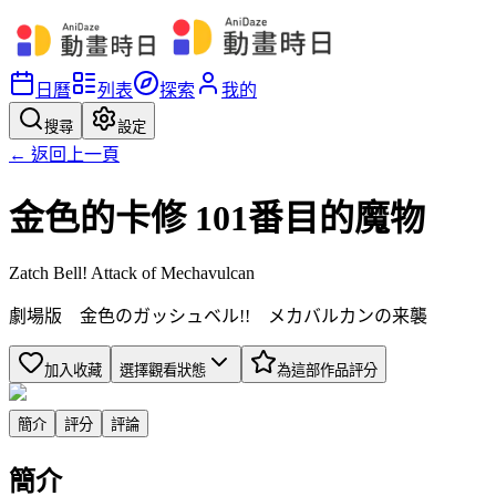
日曆
列表
探索
我的
搜尋
設定
← 返回上一頁
金色的卡修 101番目的魔物
Zatch Bell! Attack of Mechavulcan
劇場版 金色のガッシュベル!! メカバルカンの来襲
加入收藏
選擇觀看狀態
為這部作品評分
簡介
評分
評論
簡介