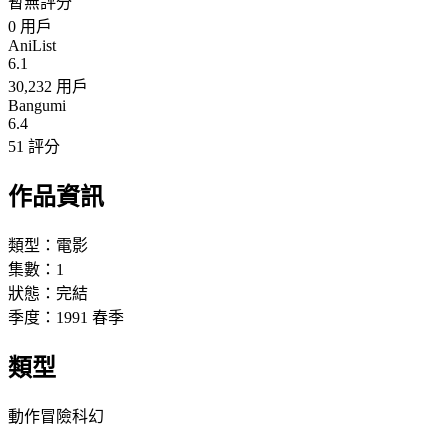
暫無評分
0
用戶
AniList
6.1
30,232 用戶
Bangumi
6.4
51 評分
作品資訊
類型：
電影
集數：
1
狀態：
完結
季度：
1991
春季
類型
動作
冒險
科幻