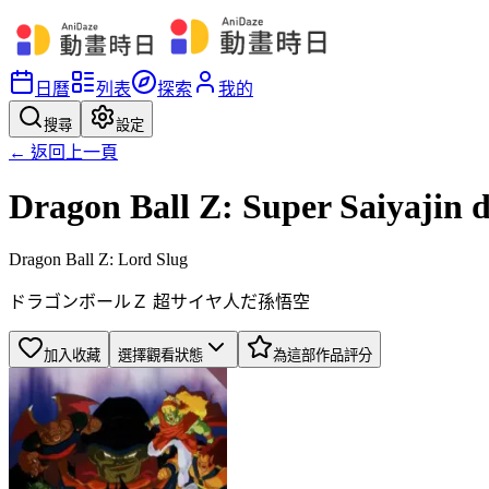
日曆
列表
探索
我的
搜尋
設定
← 返回上一頁
Dragon Ball Z: Super Saiyajin
Dragon Ball Z: Lord Slug
ドラゴンボールＺ 超サイヤ人だ孫悟空
加入收藏
選擇觀看狀態
為這部作品評分