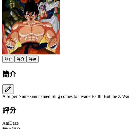
簡介
評分
評論
簡介
A Super Namekian named Slug comes to invade Earth. But the Z Warr
評分
AniDaze