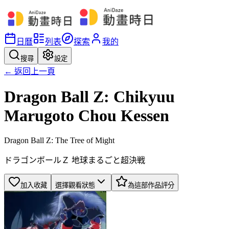
日曆
列表
探索
我的
搜尋
設定
← 返回上一頁
Dragon Ball Z: Chikyuu
Marugoto Chou Kessen
Dragon Ball Z: The Tree of Might
ドラゴンボールＺ 地球まるごと超決戦
加入收藏
選擇觀看狀態
為這部作品評分