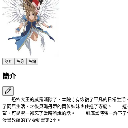
簡介
評分
評論
簡介
恐怖大王的威脅消除了，本院寺有恢復了平凡的日常生活。
了同居生活，之後貝璐丹蒂的兩位妹妹也住進了寺廟。 這一
望，可是螢一卻忘了當時所說的話。 到底當時螢一許下了
漫畫改編的TV版動畫第2季。