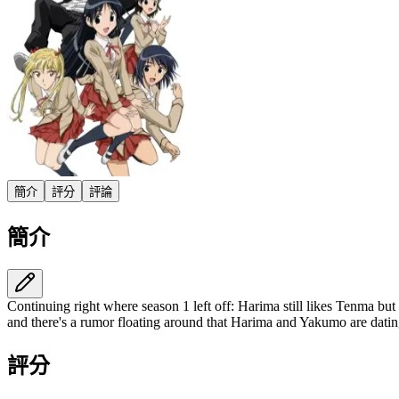
簡介
評分
評論
簡介
Continuing right where season 1 left off: Harima still likes Tenma but 
and there's a rumor floating around that Harima and Yakumo are datin
評分