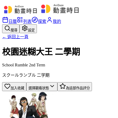
日曆
列表
探索
我的
搜尋
設定
← 返回上一頁
校園迷糊大王 二學期
School Rumble 2nd Term
スクールランブル 二学期
加入收藏
選擇觀看狀態
為這部作品評分