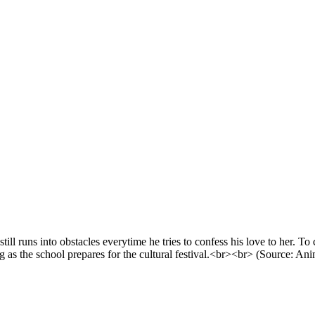
still runs into obstacles everytime he tries to confess his love to her. T
g as the school prepares for the cultural festival.<br><br> (Source: 