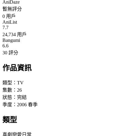
AniDaze
暫無評分
0
用戶
AniList
7.7
24,734 用戶
Bangumi
6.6
30 評分
作品資訊
類型：
TV
集數：
26
狀態：
完結
季度：
2006
春季
類型
喜劇
戀愛
日常