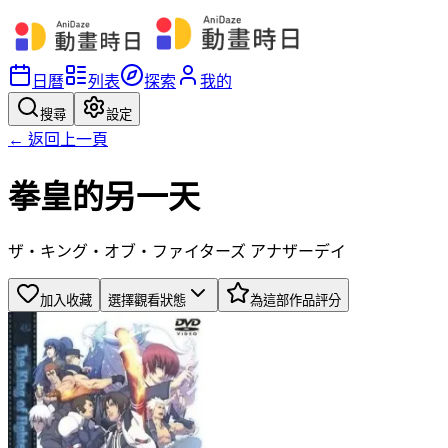
日曆
列表
探索
我的
搜尋
設定
← 返回上一頁
拳皇的另一天
ザ・キング・オブ・ファイターズ アナザーデイ
加入收藏
選擇觀看狀態
為這部作品評分