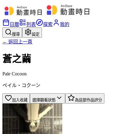
日曆
列表
探索
我的
搜尋
設定
← 返回上一頁
蒼之繭
Pale Cocoon
ペイル・コクーン
加入收藏
選擇觀看狀態
為這部作品評分