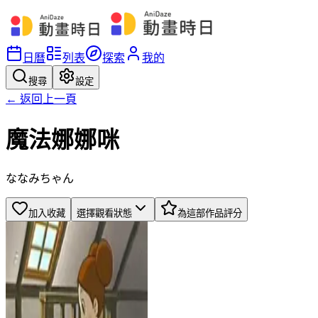
日曆
列表
探索
我的
搜尋
設定
← 返回上一頁
魔法娜娜咪
ななみちゃん
加入收藏
選擇觀看狀態
為這部作品評分