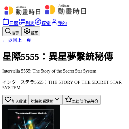
日曆
列表
探索
我的
搜尋
設定
← 返回上一頁
星際5555：異星夢繫統秘傳
Interstella 5555: The 5tory of the 5ecret 5tar 5ystem
インターステラ5555：THE 5TORY OF THE 5ECRET 5TAR
5YSTEM
加入收藏
選擇觀看狀態
為這部作品評分