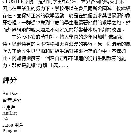
CLUSTER學院，這裡的學生都是來自世界各國的精英子弟，
因此在畢業生的努力下，學校得以在魯貝爾斯公國滅亡後繼續
存在，並保持正常的教學活動。於是在這個為求與世隔絕的象
牙塔裡，一群從12歲到17歲的學生繼續著他們的求學之旅，然
而外界紛飛的戰火還是不可避免的影響著本應平靜的校園。
在這段不安的時期裡，轉入學園的少年阿加特·佛羅萊
特，以他特有的直率性格和天真浪漫的笑容，象一陣清新的風
吹入了優等生貝里爾和同級生馮對將來迷茫的心中。不僅如
此，阿加特還擁有一個連自己都不知道的從出生起就有的能
力，那就是能讓“奇蹟”出現……
評分
AniDaze
暫無評分
0
用戶
AniList
5.5
2,268 用戶
Bangumi