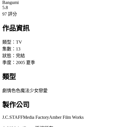
Bangumi
5.8
97 評分
作品資訊
類型：
TV
集數：
13
狀態：
完結
季度：
2005
夏季
類型
劇情
色色
魔法少女
戀愛
製作公司
J.C.STAFF
Media Factory
Amber Film Works