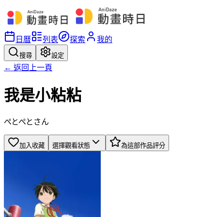
日曆
列表
探索
我的
搜尋
設定
← 返回上一頁
我是小粘粘
ぺとぺとさん
加入收藏
選擇觀看狀態
為這部作品評分