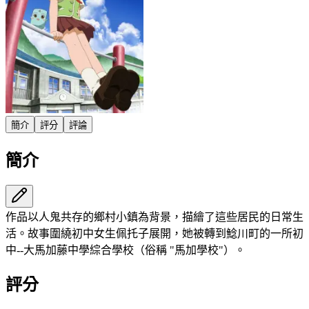
簡介
評分
評論
簡介
作品以人鬼共存的鄉村小鎮為背景，描繪了這些居民的日常生
活。故事圍繞初中女生佩托子展開，她被轉到鯰川町的一所初
中--大馬加藤中學綜合學校（俗稱 "馬加學校"）。
評分