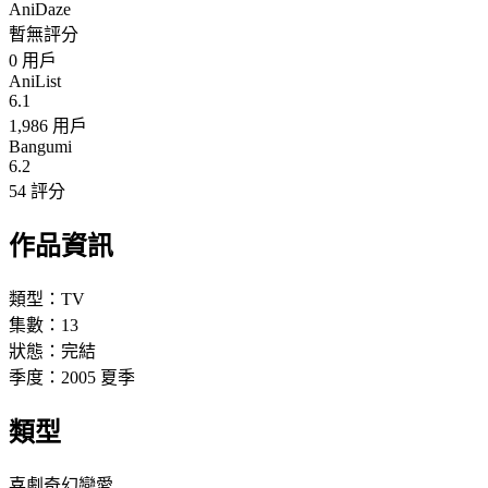
AniDaze
暫無評分
0
用戶
AniList
6.1
1,986 用戶
Bangumi
6.2
54 評分
作品資訊
類型：
TV
集數：
13
狀態：
完結
季度：
2005
夏季
類型
喜劇
奇幻
戀愛