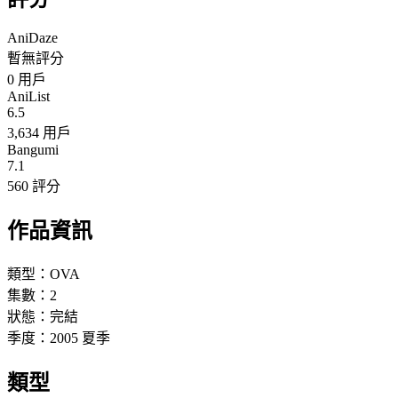
AniDaze
暫無評分
0
用戶
AniList
6.5
3,634 用戶
Bangumi
7.1
560 評分
作品資訊
類型：
OVA
集數：
2
狀態：
完結
季度：
2005
夏季
類型