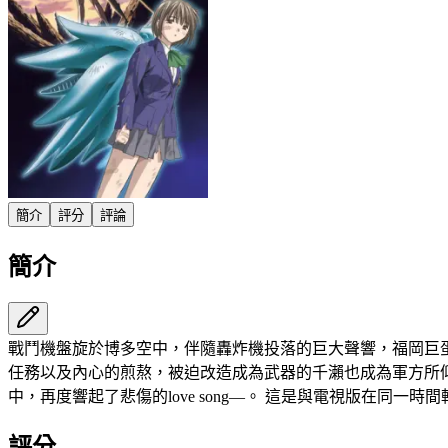
簡介
評分
評論
簡介
戰鬥機盤旋於博多空中，伴隨轟炸機投落的巨大聲響，福岡巨蛋
任務以及內心的煎熬，被迫改造成為武器的千瀨也成為軍方所
中，再度響起了悲傷的love song—。 這是與電視版在
評分