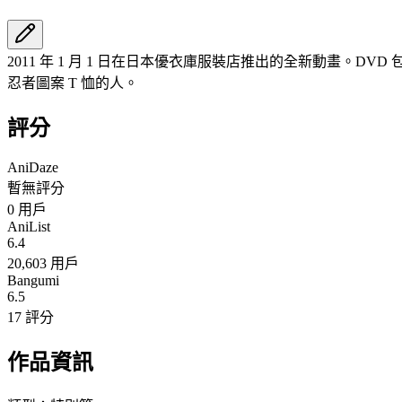
2011 年 1 月 1 日在日本優衣庫服裝店推出的全新動畫。DVD 包
忍者圖案 T 恤的人。
評分
AniDaze
暫無評分
0
用戶
AniList
6.4
20,603 用戶
Bangumi
6.5
17 評分
作品資訊