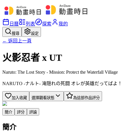
日曆
列表
探索
我的
搜尋
設定
← 返回上一頁
火影忍者 x UT
Naruto: The Lost Story - Mission: Protect the Waterfall Village
NARUTO -ナルト- 滝隠れの死闘 オレが英雄だってばよ！
加入收藏
選擇觀看狀態
為這部作品評分
簡介
評分
評論
簡介