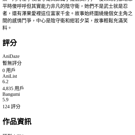
平時傻呼呼但其實能力非凡的陰守衛，她們不是武士就是忍
者，還有澤果愛裡這位富家千金。故事始終圍繞幾個女主角之
間的感情鬥爭，中心是陰守衛和紺若夕菜，故事輕鬆充滿笑
料。
評分
AniDaze
暫無評分
0
用戶
AniList
6.2
4,835 用戶
Bangumi
5.9
124 評分
作品資訊