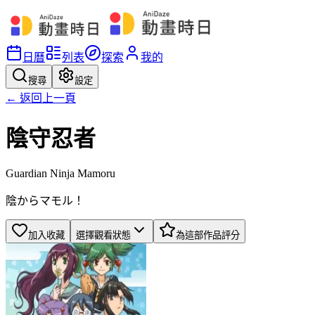
日曆
列表
探索
我的
搜尋
設定
← 返回上一頁
陰守忍者
Guardian Ninja Mamoru
陰からマモル！
加入收藏
選擇觀看狀態
為這部作品評分