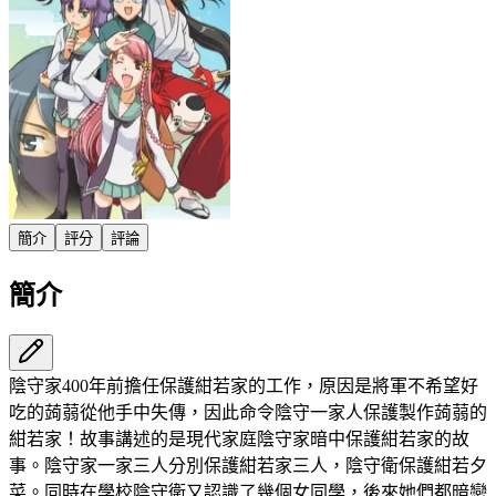
簡介
評分
評論
簡介
陰守家400年前擔任保護紺若家的工作，原因是將軍不希望好
吃的蒟蒻從他手中失傳，因此命令陰守一家人保護製作蒟蒻的
紺若家！故事講述的是現代家庭陰守家暗中保護紺若家的故
事。陰守家一家三人分別保護紺若家三人，陰守衛保護紺若夕
菜。同時在學校陰守衛又認識了幾個女同學，後來她們都暗戀