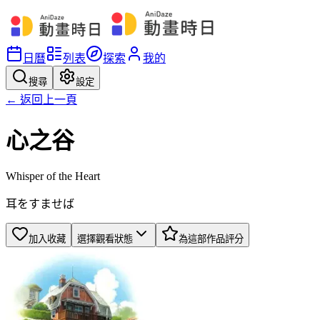
日曆
列表
探索
我的
搜尋
設定
← 返回上一頁
心之谷
Whisper of the Heart
耳をすませば
加入收藏
選擇觀看狀態
為這部作品評分