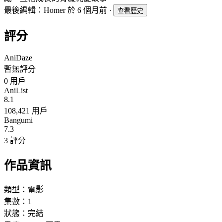
最後編輯：Homer 於 6 個月前
·
查看歷史
評分
AniDaze
暫無評分
0
用戶
AniList
8.1
108,421 用戶
Bangumi
7.3
3 評分
作品資訊
類型：
電影
集數：
1
狀態：
完結