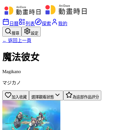
日曆
列表
探索
我的
搜尋
設定
← 返回上一頁
魔法彼女
Magikano
マジカノ
加入收藏
選擇觀看狀態
為這部作品評分