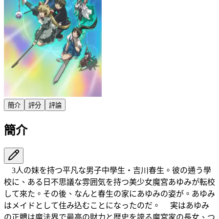
簡介
評分
評論
簡介
3人の妹を持つ平凡な男子中學生・吉川春生。彼の通う學
校に、ある日不思議な雰囲気を持つ美少女魔宮あゆみが転校
して來た。その後、なんと春生の家にあゆみの姿が。あゆみ
はメイドとして住み込むことになったのだ。 実はあゆみ
の正體は魔法界で最高の財力と歴史を誇る魔宮家の長女、つ