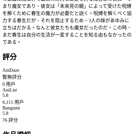
まり魔女であり、彼女は「未來見の鏡」によって受けた呪縛
を解くために春生の魔力が必要だと説く。呪縛を解くべく協
力する春生だが、それを阻止するため、3人の妹があゆみに
立ちはだかる。なんと彼女たちも魔女だったのだ。この時、
まだ春生は自分の生活が一変することを知る由もなかったの
である。
評分
AniDaze
暫無評分
0
用戶
AniList
5.8
6,111 用戶
Bangumi
5.8
76 評分