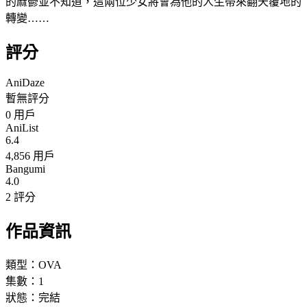
的麻鬱並不知道，這兩位少女將會為他的人生帶來翻天覆地的
轉變……
評分
AniDaze
暫無評分
0
用戶
AniList
6.4
4,856 用戶
Bangumi
4.0
2 評分
作品資訊
類型：
OVA
集數：
1
狀態：
完結