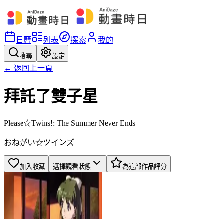
日曆
列表
探索
我的
搜尋
設定
← 返回上一頁
拜託了雙子星
Please☆Twins!: The Summer Never Ends
おねがい☆ツインズ
加入收藏
選擇觀看狀態
為這部作品評分