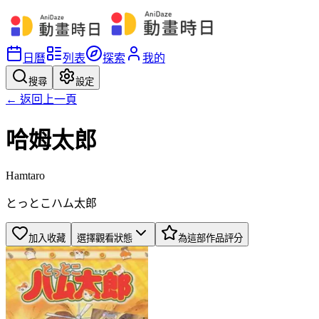
日曆
列表
探索
我的
搜尋
設定
← 返回上一頁
哈姆太郎
Hamtaro
とっとこハム太郎
加入收藏
選擇觀看狀態
為這部作品評分