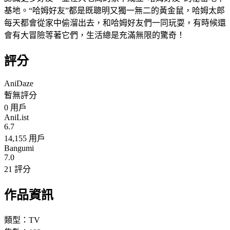
基地。“哈姆好友”都是既聰明又獨一無二的黃金鼠，哈姆太郎
每天都會從家中偷溜出去，和哈姆好友們一同玩耍，有時候還
會有大冒險等著它們，生活總是充滿無限的驚奇！
評分
AniDaze
暫無評分
0
用戶
AniList
6.7
14,155 用戶
Bangumi
7.0
21 評分
作品資訊
類型：
TV