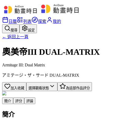
日曆
列表
探索
我的
搜尋
設定
← 返回上一頁
奧美帝III DUAL-MATRIX
Armitage III: Dual Matrix
アミテージ・ザ・サード DUAL-MATRIX
加入收藏
選擇觀看狀態
為這部作品評分
簡介
評分
評論
簡介