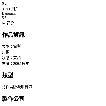
6.2
3,911 用戶
Bangumi
5.5
62 評分
作品資訊
類型：
電影
集數：
1
狀態：
完結
季度：
2002
夏季
類型
動作
冒險
機甲
科幻
製作公司