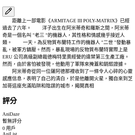
距離上一部電影《ARMITAGE III POLY-MATRIX》已經
過去了六年。 洋子出生在阿米蒂奇和羅斯之間，阿米蒂
奇是一個名叫 "老三 "的機器人，其性格和情感幾乎接近人
類。 一天，為反物質布蘭特工作的機器人 "二世 "發動暴
亂，被軍方鎮壓。然而，暴亂現場的反物質布蘭特實際上是
ERU 公司高級副總裁德梅特里奧經營的違禁第三生產工廠。
然而，由於害怕被發現，他動用了軍隊來掩蓋和銷燬證據。
阿米蒂奇從同一位薩阿德那裡收到了一條令人心碎的心靈
感應信息，表明了自己的清白，於是他離開火星，獨自來到芝
加哥這座充滿陷阱和陰謀的城市，揭開真相
評分
AniDaze
暫無評分
0
用戶
AniList