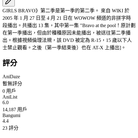
GIRLS BRAVO》第二季是第一季的第二季。 來自 WIKI 於
2005 年 1 月 27 日至 4 月 21 日在 WOWOW 頻道的非拼字時
段播出。共播出 13 集，其中第一集 "Bravo at the pool！原計劃
在第一季播出，但由於種種原因未能播出，被送往第二季播
出。根據視頻倫理法規，該 DVD 被定為 R-15，15 歲以下人
士禁止觀看。之後（第一季結束後）也在 AT-X 上播出]。
評分
AniDaze
暫無評分
0
用戶
AniList
6.0
14,187 用戶
Bangumi
4.4
23 評分