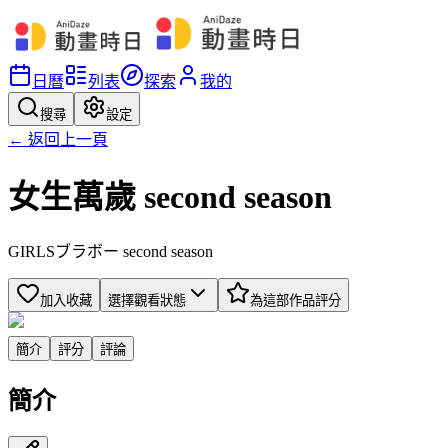
日曆
列表
探索
我的
搜尋
設定
← 返回上一頁
女生萬歲 second season
GIRLSブラボー second season
加入收藏
選擇觀看狀態
為這部作品評分
簡介
評分
評論
簡介