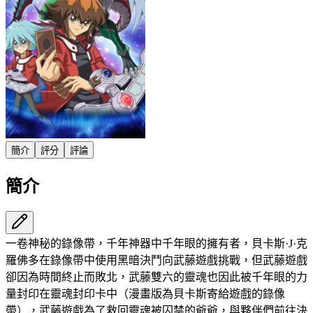
簡介
評分
評論
簡介
一卷神秘的錄像帶，千年神器中千年眼的擁有者，貝卡斯·J·克
羅佛多在錄像帶中使用黑暗決鬥向武藤遊戲挑戰，但武藤遊戲
卻因為時間終止而敗北，武藤雙六的靈魂也因此被千年眼的力
量封印在靈魂封印卡中（漫畫版為貝卡斯寄給遊戲的錄像
帶），武藤遊戲為了救回靈魂被囚禁的爺爺，與夥伴們前往決