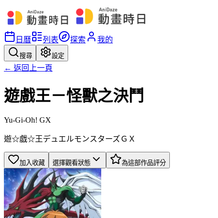
日曆
列表
探索
我的
搜尋
設定
← 返回上一頁
遊戲王－怪獸之決鬥
Yu-Gi-Oh! GX
遊☆戯☆王デュエルモンスターズＧＸ
加入收藏
選擇觀看狀態
為這部作品評分