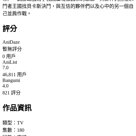
鬥者王國找貝卡斯決鬥，與互信的夥伴們以及心中的另一個自
己並肩作戰。
評分
AniDaze
暫無評分
0
用戶
AniList
7.0
46,811 用戶
Bangumi
4.0
821 評分
作品資訊
類型：
TV
集數：
180