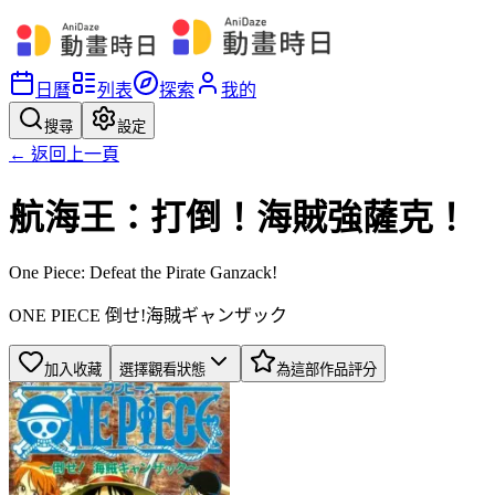
日曆
列表
探索
我的
搜尋
設定
← 返回上一頁
航海王：打倒！海賊強薩克！
One Piece: Defeat the Pirate Ganzack!
ONE PIECE 倒せ!海賊ギャンザック
加入收藏
選擇觀看狀態
為這部作品評分