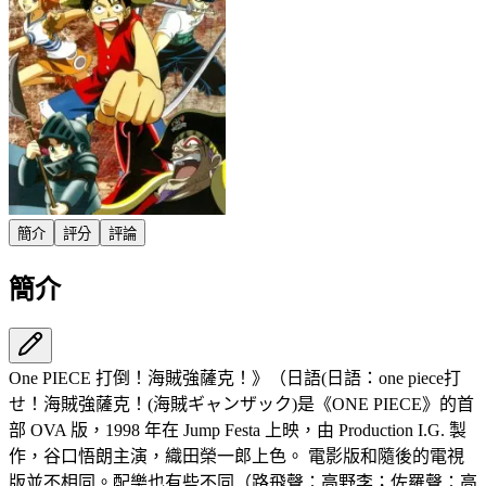
簡介
評分
評論
簡介
One PIECE 打倒！海賊強薩克！》（日語(日語：one piece打
せ！海賊強薩克！(海賊ギャンザック)是《ONE PIECE》的首
部 OVA 版，1998 年在 Jump Festa 上映，由 Production I.G. 製
作，谷口悟朗主演，織田榮一郎上色。 電影版和隨後的電視
版並不相同。配樂也有些不同（路飛聲：高野李；佐羅聲：高