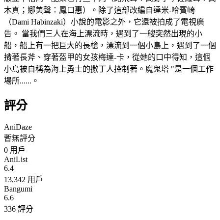
木真；娜美聲：鳳口惠）。除了這部改編自達米-哈賓崎
（Dami Habinzaki）小說的電影之外，它還被拍成了電視廣
告。 當我們三人在海上漂流時，遇到了一艘突然出現的小
船，船上有一把巨大的長槍，漂流到一個小島上，遇到了一個
揹著長斧、穿著盔甲的女孩梅達-卡，從她的口中得知，這個
小島被自稱為海上勇士的撒丁人控制著。魔鬼塔 "是一個工作
場所......。
評分
AniDaze
暫無評分
0
用戶
AniList
6.4
13,342 用戶
Bangumi
6.6
336 評分