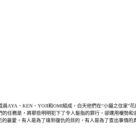
大帥哥成員AYA、KEN、YOJI和OMI組成，白天他們在“小貓之
們的任務是，將那些明明犯下了令人髮指的罪行，卻運用權勢和
護自己的最愛，有人是為了達到復仇的目的，有人是為了查出事情