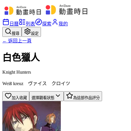
日曆
列表
探索
我的
搜尋
設定
← 返回上一頁
白色獵人
Knight Hunters
Weiß kreuz ヴァイス クロイツ
加入收藏
選擇觀看狀態
為這部作品評分