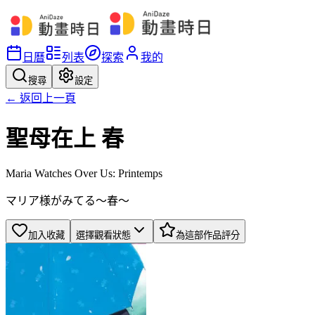
日曆
列表
探索
我的
搜尋
設定
← 返回上一頁
聖母在上 春
Maria Watches Over Us: Printemps
マリア様がみてる～春～
加入收藏
選擇觀看狀態
為這部作品評分