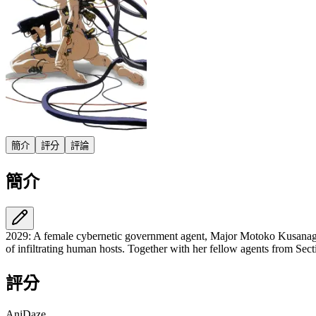
簡介
評分
評論
簡介
2029: A female cybernetic government agent, Major Motoko Kusanagi, a
of infiltrating human hosts. Together with her fellow agents from Sec
評分
AniDaze