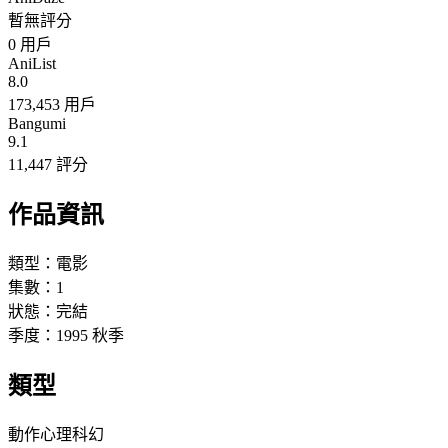
暫無評分
0
用戶
AniList
8.0
173,453 用戶
Bangumi
9.1
11,447 評分
作品資訊
類型：
電影
集數：
1
狀態：
完結
季度：
1995
秋季
類型
動作
心理
科幻