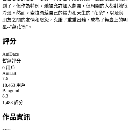
到了，但作為特例，她被允許加入劇團，但周圍的人都對她很
冷淡。然而，索拉憑藉自己的毅力和天生的 "花朵"，以及與
朋友之間的友情和恩怨，克服了重重困難，成為了舞臺上的明
星--"萬花筒"。
評分
AniDaze
暫無評分
0
用戶
AniList
7.6
18,463 用戶
Bangumi
8.3
1,483 評分
作品資訊