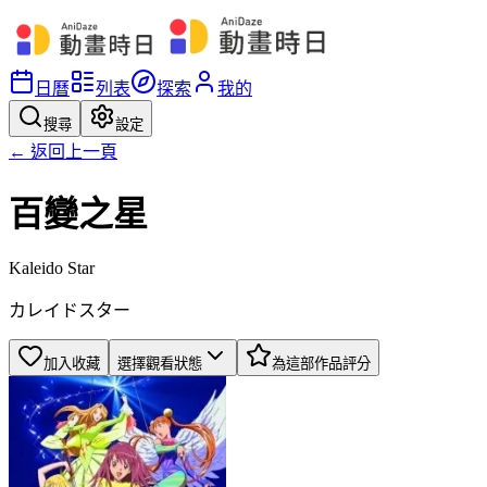
日曆
列表
探索
我的
搜尋
設定
← 返回上一頁
百變之星
Kaleido Star
カレイドスター
加入收藏
選擇觀看狀態
為這部作品評分