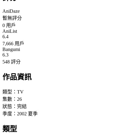
AniDaze
暫無評分
0
用戶
AniList
6.4
7,666 用戶
Bangumi
6.3
548 評分
作品資訊
類型：
TV
集數：
26
狀態：
完結
季度：
2002
夏季
類型