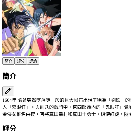
簡介
評分
評論
簡介
1604年,隨著突然墜落謎一般的巨大隕石出現了稱為「剣妖」
人「鬼眼狂」。與劍妖的戰鬥中，京四郎體內的「鬼眼狂」覺
金俠女椎名由夜，智將真田幸村和真田十勇士，槍使紅虎，隨
評分