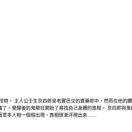
的怪物。 主人公壬生京四郎是老實巴交的賣藥郎中，然而在他的
醒了。覺醒後的鬼眼狂開始了尋找自己身體的旅程。 京四郎與鬼
著眾多人物一個個出現，真相逐漸浮現出來……