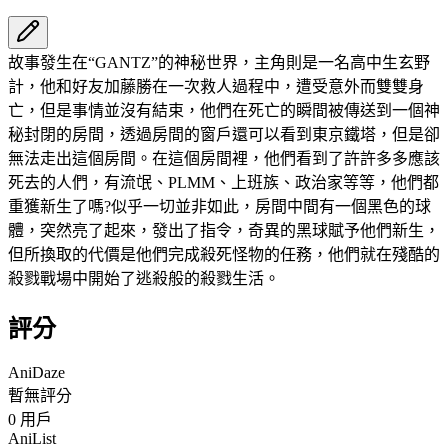
故事發生在“GANTZ”的神秘世界，主角則是一名高中生玄野
計，他和好友加藤勝在一次救人過程中，遭受意外而雙雙身
亡，但是事情並沒有結束，他們在死亡的瞬間被傳送到一個神
秘封閉的房間，透過房間的窗戶還可以看到東京鐵塔，但是卻
無法走出這個房間。在這個房間裡，他們看到了許許多多應該
死去的人們，有流氓、PLMM、上班族、政治家等等，他們都
重獲新生了嗎?似乎一切並非如此，房間中間有一個黑色的球
體，突然亮了起來，發出了指令，奇異的黑球賦予他們新生，
但所換取的代價是他們完成殺死怪物的任務，他們就在殘酷的
殺戮戰場中開始了逃殺般的殺戮生活。
評分
AniDaze
暫無評分
0
用戶
AniList