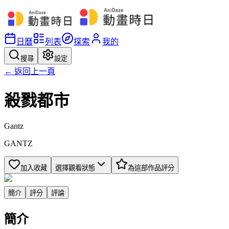
日曆
列表
探索
我的
搜尋
設定
← 返回上一頁
殺戮都市
Gantz
GANTZ
加入收藏
選擇觀看狀態
為這部作品評分
簡介
評分
評論
簡介