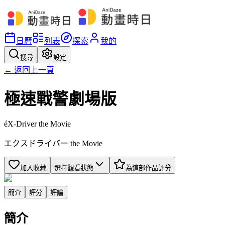
日曆
列表
探索
我的
搜尋
設定
← 返回上一頁
極速戰警劇場版
éX-Driver the Movie
エクスドライバー the Movie
加入收藏
選擇觀看狀態
為這部作品評分
簡介
評分
評論
簡介