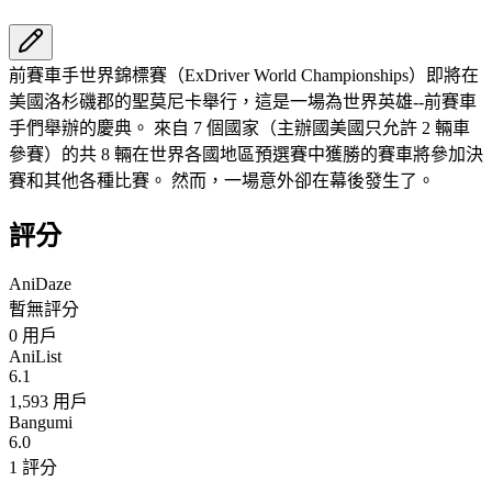
前賽車手世界錦標賽（ExDriver World Championships）即將在
美國洛杉磯郡的聖莫尼卡舉行，這是一場為世界英雄--前賽車
手們舉辦的慶典。 來自 7 個國家（主辦國美國只允許 2 輛車
參賽）的共 8 輛在世界各國地區預選賽中獲勝的賽車將參加決
賽和其他各種比賽。 然而，一場意外卻在幕後發生了。
評分
AniDaze
暫無評分
0
用戶
AniList
6.1
1,593 用戶
Bangumi
6.0
1 評分