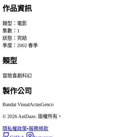
作品資訊
類型：
電影
集數：
1
狀態：
完結
季度：
2002
春季
類型
冒險
喜劇
科幻
製作公司
Bandai Visual
Actas
Genco
© 2026 AniDaze. 版權所有。
隱私權政策
•
服務條款