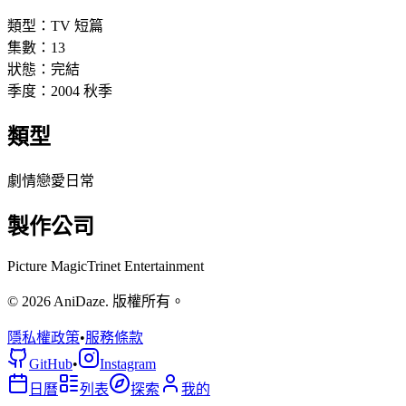
類型：
TV 短篇
集數：
13
狀態：
完結
季度：
2004
秋季
類型
劇情
戀愛
日常
製作公司
Picture Magic
Trinet Entertainment
© 2026 AniDaze. 版權所有。
隱私權政策
•
服務條款
GitHub
•
Instagram
日曆
列表
探索
我的