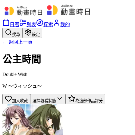
日曆
列表
探索
我的
搜尋
設定
← 返回上一頁
公主時間
Double Wish
W 〜ウィッシュ〜
加入收藏
選擇觀看狀態
為這部作品評分