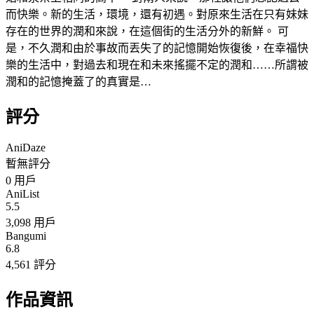
而快樂。新的生活，環境，還有初遇。對原來生活在只有妹妹
存在的世界的潤和來說，在這個街的生活分外的新鮮。 可
是，不久潤和由於事故而丟失了的記憶開始恢復後，在幸福快
樂的生活中，對過去和現在和未來搖擺不定的潤和……所謂被
潤和的記憶掩蓋了的真實是…
評分
AniDaze
暫無評分
0
用戶
AniList
5.5
3,098 用戶
Bangumi
6.8
4,561 評分
作品資訊