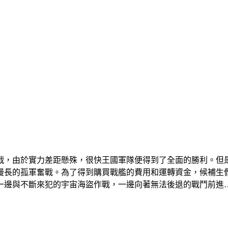
宣戰，由於實力差距懸殊，很快王國軍隊便得到了全面的勝利。
漫長的孤軍奮戰。為了得到購買戰艦的費用和運轉資金，候補生
一邊與不斷來犯的宇宙海盜作戰，一邊向著無法後退的戰鬥前進