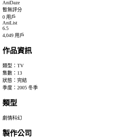
AniDaze
暫無評分
0
用戶
AniList
6.5
4,049 用戶
作品資訊
類型：
TV
集數：
13
狀態：
完結
季度：
2005
冬季
類型
劇情
科幻
製作公司