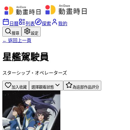
日曆
列表
探索
我的
搜尋
設定
← 返回上一頁
星艦駕駛員
スターシップ・オペレーターズ
加入收藏
選擇觀看狀態
為這部作品評分