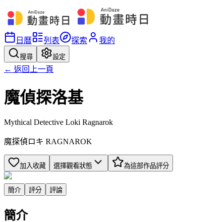
日曆
列表
探索
我的
搜尋
設定
← 返回上一頁
魔偵探洛基
Mythical Detective Loki Ragnarok
魔探偵ロキ RAGNAROK
加入收藏
選擇觀看狀態
為這部作品評分
簡介
評分
評論
簡介