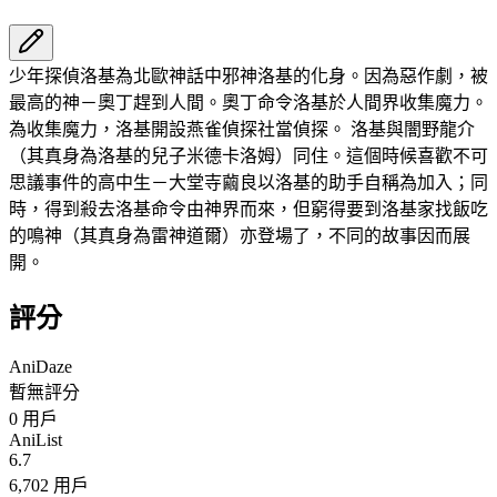
少年探偵洛基為北歐神話中邪神洛基的化身。因為惡作劇，被
最高的神－奧丁趕到人間。奧丁命令洛基於人間界收集魔力。
為收集魔力，洛基開設燕雀偵探社當偵探。 洛基與闇野龍介
（其真身為洛基的兒子米德卡洛姆）同住。這個時候喜歡不可
思議事件的高中生－大堂寺繭良以洛基的助手自稱為加入；同
時，得到殺去洛基命令由神界而來，但窮得要到洛基家找飯吃
的鳴神（其真身為雷神道爾）亦登場了，不同的故事因而展
開。
評分
AniDaze
暫無評分
0
用戶
AniList
6.7
6,702 用戶