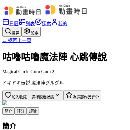
日曆
列表
探索
我的
搜尋
設定
← 返回上一頁
咕嚕咕嚕魔法陣 心跳傳說
Magical Circle Guru Guru 2
ドキドキ伝説 魔法陣グルグル
加入收藏
選擇觀看狀態
為這部作品評分
簡介
評分
評論
簡介