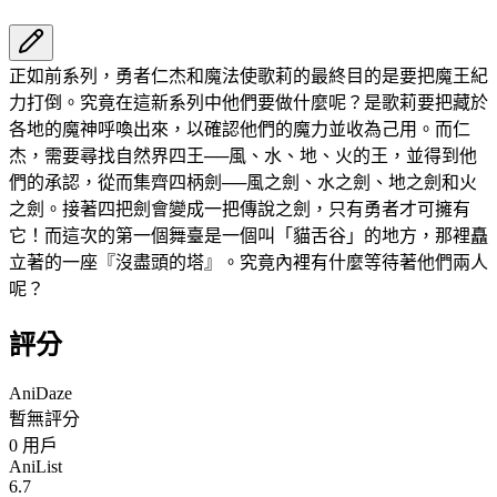
正如前系列，勇者仁杰和魔法使歌莉的最終目的是要把魔王紀
力打倒。究竟在這新系列中他們要做什麼呢？是歌莉要把藏於
各地的魔神呼喚出來，以確認他們的魔力並收為己用。而仁
杰，需要尋找自然界四王──風、水、地、火的王，並得到他
們的承認，從而集齊四柄劍──風之劍、水之劍、地之劍和火
之劍。接著四把劍會變成一把傳說之劍，只有勇者才可擁有
它！而這次的第一個舞臺是一個叫「貓舌谷」的地方，那裡矗
立著的一座『沒盡頭的塔』。究竟內裡有什麼等待著他們兩人
呢？
評分
AniDaze
暫無評分
0
用戶
AniList
6.7