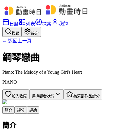
日曆
列表
探索
我的
搜尋
設定
← 返回上一頁
鋼琴戀曲
Piano: The Melody of a Young Girl's Heart
PIANO
加入收藏
選擇觀看狀態
為這部作品評分
簡介
評分
評論
簡介