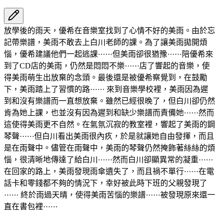
放學後的雨天，優希在音樂室找到了心情不好的美雨。由於忘
記帶樂譜，美雨不敢去上白川老師的課。為了讓美雨拋開煩
惱，優希建議他們一起逃課······但美雨卻很猶豫······陪優希來
到了CD店的美雨，仍然是悶悶不樂······店了響起的音樂，使
得美雨萌生出放棄的念頭。最後還是被優希察覺到，在鼓勵
下，美雨踏上了習慣的路······ 來到音樂學校裡，美雨因為遲
到和沒有樂譜而一直想放棄。雖然已經很晚了，但白川卻仍然
肯為她上課，也並沒有因為遲到和缺少樂譜而責備她······然而
這使得美雨更不自然。在氣氛沉寂的教室裡，響起了美雨的鋼
琴聲······但白川看出美雨很內疚，於是就讓她自由發揮，而且
是在雨聲中。儘管在雨聲中，美雨的琴聲仍然掩飾著絲絲的煩
惱，很清晰地傳達了給白川······然而白川卻顯異常的凝重······
在回家的路上，美雨發現雨傘遺失了，而且禍不單行······在電
話卡和零錢都不夠的情況下，幸好被此時下班的父親發現了
······ 終於雨過天晴，使得美雨苦惱的樂譜······被發現原來還一
直在書包裡······