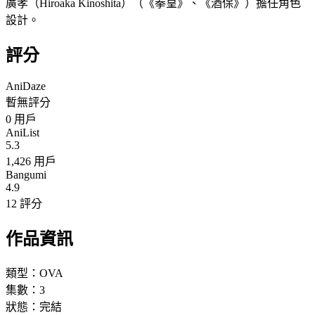
廣孝（Hiroaka Kinoshita）（《拳皇》、《酒保》）擔任角色
設計。
評分
AniDaze
暫無評分
0
用戶
AniList
5.3
1,426 用戶
Bangumi
4.9
12 評分
作品資訊
類型：
OVA
集數：
3
狀態：
完結