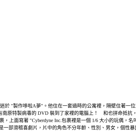
痴迷於 "製作哆啦A夢"。他住在一套過時的公寓裡，隔壁住著
原特製病毒的 DVD 裝到了家裡的電腦上！ 和也拼命抵抗，終
面寫著 "Cyberdyne Inc.包裹裡是一個 1/6 大小的玩偶，名
ay》是一部滑稽喜劇片，片中的角色不分年齡、性別、男女，個性