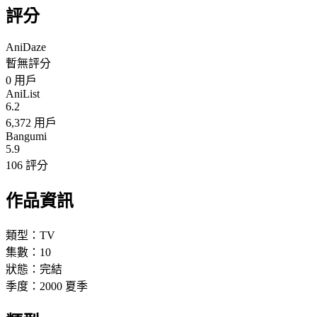
評分
AniDaze
暫無評分
0
用戶
AniList
6.2
6,372 用戶
Bangumi
5.9
106 評分
作品資訊
類型：
TV
集數：
10
狀態：
完結
季度：
2000
夏季