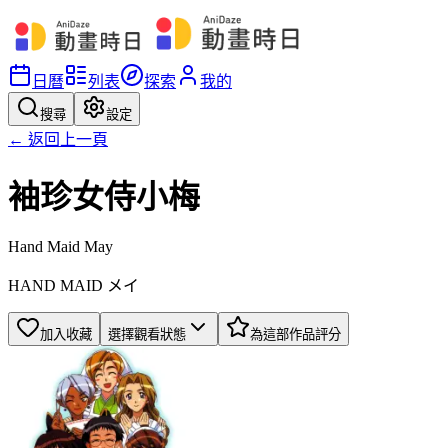
日曆
列表
探索
我的
搜尋
設定
← 返回上一頁
袖珍女侍小梅
Hand Maid May
HAND MAID メイ
加入收藏
選擇觀看狀態
為這部作品評分