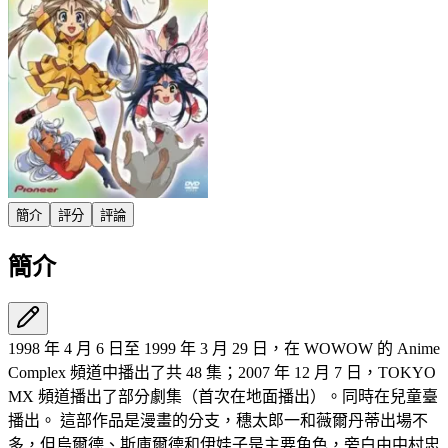
簡介
評分
評論
簡介
1998 年 4 月 6 日至 1999 年 3 月 29 日，在 WOWOW 的 Anime
Complex 頻道中播出了共 48 集；2007 年 12 月 7 日，TOKYO
MX 頻道播出了部分劇集（首次在地面播出）。同時在兒童臺
播出。 這部作品是漫畫的分支，穗太郎一和薇爾丹蒂出場不
多，但烏爾德、斯庫爾德和伊娃子是主要角色，旁白由中村忠