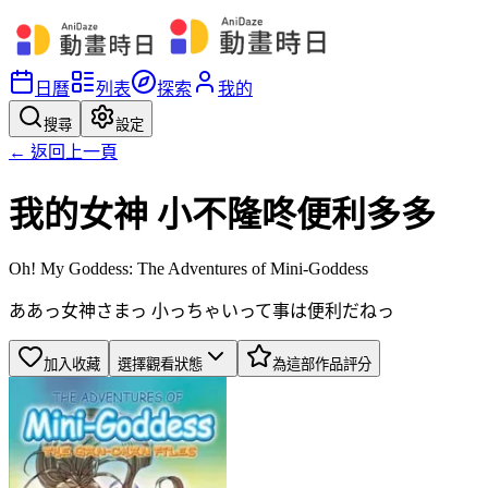
日曆
列表
探索
我的
搜尋
設定
← 返回上一頁
我的女神 小不隆咚便利多多
Oh! My Goddess: The Adventures of Mini-Goddess
ああっ女神さまっ 小っちゃいって事は便利だねっ
加入收藏
選擇觀看狀態
為這部作品評分