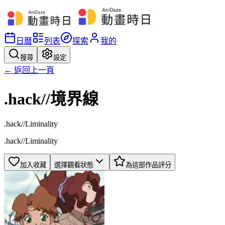
日曆
列表
探索
我的
搜尋
設定
← 返回上一頁
.hack//境界線
.hack//Liminality
.hack//Liminality
加入收藏
選擇觀看狀態
為這部作品評分