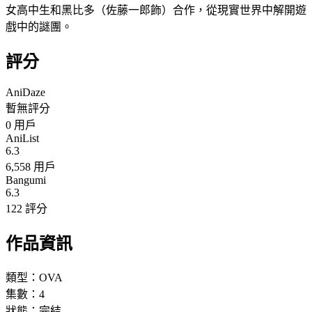
女高中生和黑比多（佐藤一郎飾）合作，從現實世界中解開遊
戲中的謎團。
評分
AniDaze
暫無評分
0
用戶
AniList
6.3
6,558 用戶
Bangumi
6.3
122 評分
作品資訊
類型：
OVA
集數：
4
狀態：
完結