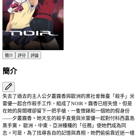
簡介
評分
評論
簡介
失去了過去的主人公夕叢霧香與歐洲的黑社會舞臺「殺手」米
雷優一起合作殺手工作，組成了NOIR。霧香已經失憶，但是
在她的房間裡卻留下一把手槍、一隻懷錶和一個她的假身份
——夕叢霧香。她天生的殺手直覺與米雷優一起對付科西嘉島
黑手黨。 歐洲、中東、亞洲種種的「任務」使她們成為同
志。可是，為了找尋各自的記憶與真相，她們偷偷靠近迷一樣