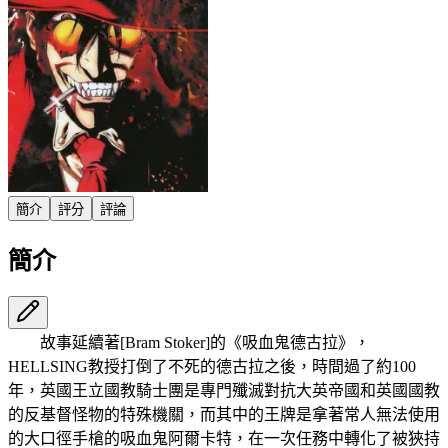
簡介
評分
評論
簡介
故事延續著[Bram Stoker]的《吸血鬼德古拉》，
HELLSING教授打倒了不死的德古拉之後，時間過了約100
年，英國王立國教騎士團是專門殲滅對抗大英帝國和英國國教
的反基督怪物的特殊機關，而其中的王牌是拿著常人無法使用
的大口徑手槍的吸血鬼阿爾卡特，在一次任務中轉化了被狹持