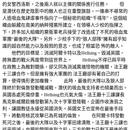
的女警西洛斯，之後兩人就以主僕的關係進行任務。 但
是潛伏在歷史陰影中的敵人也正在重整旗鼓，一連串不尋常的
人造吸血鬼肆虐事件指向了一個秘密的組織“千禧年”，這個組
織由躲藏在南美的納粹殘黨所建立，在領導人少校的指揮之
下，許多加入組織的黨衛軍老兵接受了改造成了不死的吸血鬼
軍團“最後的大隊”，另外，少校手下的“狼人部隊”擁有超乎知
識的超自然能力以及殺戮的意志，也成了相當恐 怖的敵人。
他們的目標是：消滅阿爾卡特以及Hellsing，毀滅英國，
將無盡的戰火再度帶到這世界上。 Hellsing不得已與平時
在政教上為敵對關係，卻又同為消滅異端怪物的機關，法王廳
十三課合作。但是擁有強大軍團的 法王廳卻有著自己的打
算，使得情形更加複雜。 此時，最後的大隊以及狼人部
隊終於對倫敦發動殲滅戰，潛伏的吸血鬼支持者也傾巢而出。
英國各處死傷慘重，Hellsing也元氣大傷，法王廳十三課課長
馬克斯威爾趁機發動第九次十字軍登陸戰，企圖作收漁翁之
利，讓國教徒永遠從英國消失。英國女王也宣佈在最後手段
下，將動用核武攻擊已為死城的倫敦。 在阿爾卡特發動
死河之後，最後的大隊以及十字軍迅速潰敗，法王廳十三課也
近乎毀滅。血腥的黎明來到之前，三方的戰力已剩下最後的底