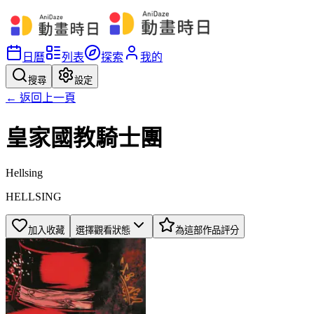
日曆
列表
探索
我的
搜尋
設定
← 返回上一頁
皇家國教騎士團
Hellsing
HELLSING
加入收藏
選擇觀看狀態
為這部作品評分