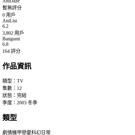
AniDaze
暫無評分
0
用戶
AniList
6.2
3,802 用戶
Bangumi
6.8
164 評分
作品資訊
類型：
TV
集數：
12
狀態：
完結
季度：
2003
冬季
類型
劇情
機甲
戀愛
科幻
日常