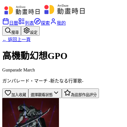
日曆
列表
探索
我的
搜尋
設定
← 返回上一頁
高機動幻想GPO
Gunparade March
ガンパレード・マーチ -新たなる行軍歌-
加入收藏
選擇觀看狀態
為這部作品評分