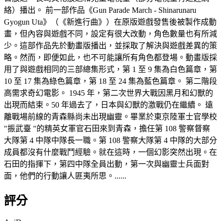
絡）播出。 前一部作品《Gun Parade March - Shinarunaru
Gyogun Uta》（《新進行曲》）在原版遊戲發售後被製作成動
畫，但內容與遊戲不同，設定有很大改動，角色數量也有所減
少。這部作品先於動畫版播出，並採取了解決與遊戲差異的策
略。然而，即便如此，也不可能讓所有角色都登場。動畫版採
用了與遊戲相同的三部總集形式，第 1 至 9 集為白色篇章，第
10 至 17 集為綠色篇章，第 18 至 24 集為藍色篇章。 第二階段
高需求奇幻電影。 1945 年，第二次世界大戰因黑月和幻獸的
出現而結束。50 年過去了，日本與幻獸的激戰仍在繼續。 遠
離戰場前線的青森縣尚未出現幽靈。畢業於東京陸軍士官學校
"振武臺 "的精英女軍官石田來到青森，擔任第 108 警察督察
大隊第 4 中隊中隊長一職。第 108 警察大隊第 4 中隊的大部分
成員都沒有什麼戰鬥經驗。就在這時，一個幻影突然出現。在
石田的指揮下，第四中隊全員出動，第一次與幽靈士兵面對
面，他們的行動讓人匪夷所思。......
評分