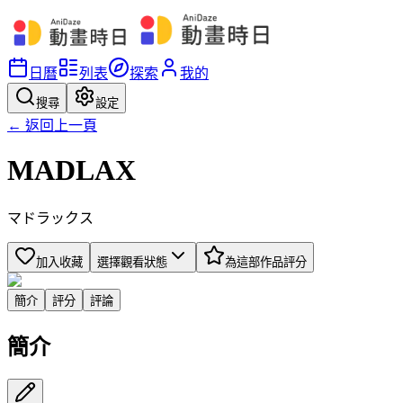
日曆
列表
探索
我的
搜尋
設定
← 返回上一頁
MADLAX
マドラックス
加入收藏
選擇觀看狀態
為這部作品評分
簡介
評分
評論
簡介