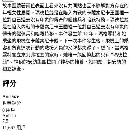
故事圍繞著兩位表面上看來沒有共同點也互不瞭解對方存在的
年輕女性展開。瑪德拉絲是在陷入內戰的卡薩索尼卡王國裡一
位對自己過去沒有印象的傳奇的僱傭兵和暗殺特務。瑪德拉絲
是在陷入內戰的卡薩索尼卡王國裡一位對自己過去沒有印象的
傳奇的僱傭兵和暗殺特務。事件發生前 12 年，瑪格麗特和她
乘坐的飛機在卡薩索尼卡毀。下一次事件發生後，飛機上的乘
客和負責這次行動的救援人員的父親都失蹤了。然而，當瑪格
麗特獨立來到弗拉塞的家時，她唯一能回憶起的只有 "瑪德拉
絲"。神秘的安紡集團拉開了神秘的帷幕，她開始了對安紡的
獨立調查。
評分
AniDaze
暫無評分
0
用戶
AniList
7.5
11,667 用戶