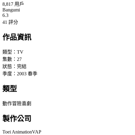
8,817 用戶
Bangumi
6.3
41 評分
作品資訊
類型：
TV
集數：
27
狀態：
完結
季度：
2003
春季
類型
動作
冒險
喜劇
製作公司
Toei Animation
VAP