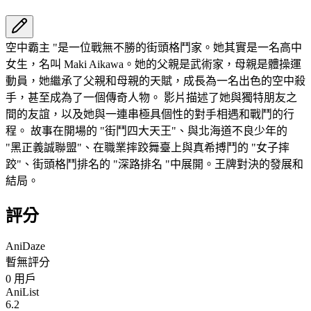
空中霸主 "是一位戰無不勝的街頭格鬥家。她其實是一名高中
女生，名叫 Maki Aikawa。她的父親是武術家，母親是體操運
動員，她繼承了父親和母親的天賦，成長為一名出色的空中殺
手，甚至成為了一個傳奇人物。 影片描述了她與獨特朋友之
間的友誼，以及她與一連串極具個性的對手相遇和戰鬥的行
程。 故事在開場的 "街鬥四大天王"、與北海道不良少年的
"黑正義誠聯盟"、在職業摔跤舞臺上與真希搏鬥的 "女子摔
跤"、街頭格鬥排名的 "深路排名 "中展開。王牌對決的發展和
結局。
評分
AniDaze
暫無評分
0
用戶
AniList
6.2