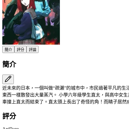
簡介
評分
評論
簡介
近未來的日本，一個叫做“疏瀨”的城市中，市民過著平凡的
東西一樣散發出大量蒸汽。 小學六年級學生直太，與高中女
車撞上直太而結束了。直太頭上長出了奇怪的角！而睛子居然成
評分
AniDaze