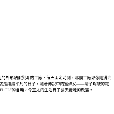
造的外形酷似熨斗的工廠，每天固定時刻，那個工廠都像剛燙完
該是繼續平凡的日子，隨著傳說中的蜜蜂女——睛子駕駛的電
LCL”的含義，令直太的生活有了翻天覆地的改變。