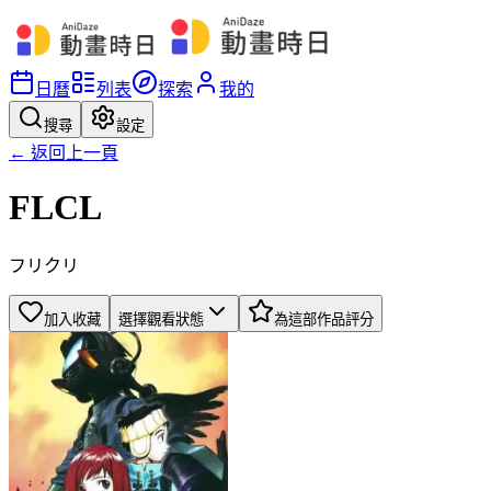
日曆
列表
探索
我的
搜尋
設定
← 返回上一頁
FLCL
フリクリ
加入收藏
選擇觀看狀態
為這部作品評分