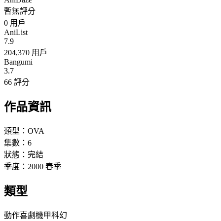
暫無評分
0
用戶
AniList
7.9
204,370 用戶
Bangumi
3.7
66 評分
作品資訊
類型：
OVA
集數：
6
狀態：
完結
季度：
2000
春季
類型
動作
喜劇
機甲
科幻