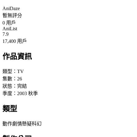
AniDaze
暫無評分
0
用戶
AniList
7.9
17,400 用戶
作品資訊
類型：
TV
集數：
26
狀態：
完結
季度：
2003
秋季
類型
動作
劇情
懸疑
科幻