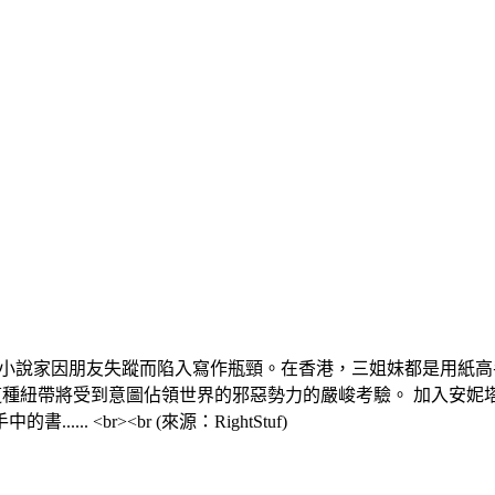
一位小說家因朋友失蹤而陷入寫作瓶頸。在香港，三姐妹都是用紙
這種紐帶將受到意圖佔領世界的邪惡勢力的嚴峻考驗。 加入安
 <br><br (來源：RightStuf)